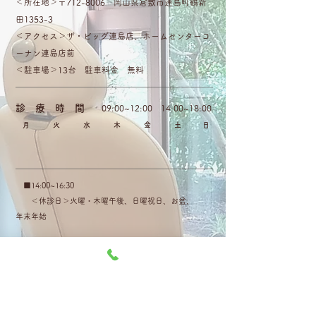
＜所在地＞〒712-8006 岡山県倉敷市連島町鶴新
田1353-3
＜アクセス＞ザ・ビッグ連島店、ホームセンターコ
ーナン連島店前
＜駐車場＞13台 駐車料金 無料
​診 療 時 間
09:00~12:00 14:00~18:00
月 火 水 木 金 土 日
​ ■14:00~16:30
​ ＜休診日＞火曜・木曜午後、日曜祝日、お盆、
年末年始