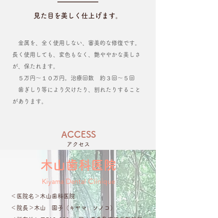
見た目を美しく仕上げます。
金属を、全く使用しない、審美的な修復です。
長く使用しても、変色もなく、艶ややかな美しさ
が、保たれます。
５万円〜１０万円。治療回数 約３回〜５回
歯ぎしり等により欠けたり、割れたりすること
があります。
ACCESS
アクセス
木山歯科医院
Kiyama Dental Clinique
＜医院名＞木山歯科医院
​＜院長＞木山 園子（キヤマ ソノコ）