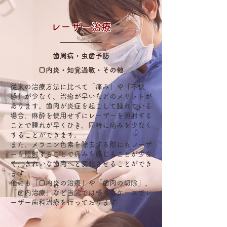
レーザー治療​
歯周病・虫歯予防
口内炎・知覚過敏・その他
従来の治療方法に比べて「痛み」や「不快
感」が少なく、治癒が早いなどのメリットが
あります。歯肉が炎症を起こして腫れている
場合、麻酔を使用せずにレーザーを照射する
ことで腫れが早くひき、同時に痛みを少なく
することができます。
また、メラニン色素を除去する際にもレーザ
ーを照射することで痛みを感じることが少な
く、きれいな歯肉へと変化させることができ
ます。
他にも「口内炎の治療」や「歯肉の切除」、
「歯内治療」など当院では様々なケースでレ
ーザー歯科治療を行っております